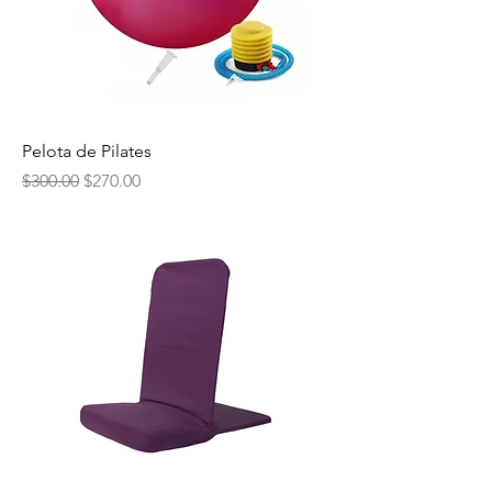
Pelota de Pilates
Precio
Precio de oferta
$300.00
$270.00