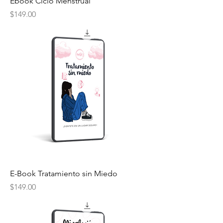
Ebook Ciclo Menstrual
Precio
$149.00
E-Book Tratamiento sin Miedo
Precio
$149.00