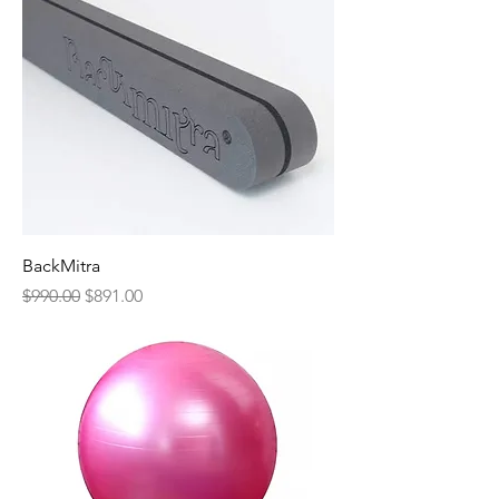
BackMitra
Precio
Precio de oferta
$990.00
$891.00