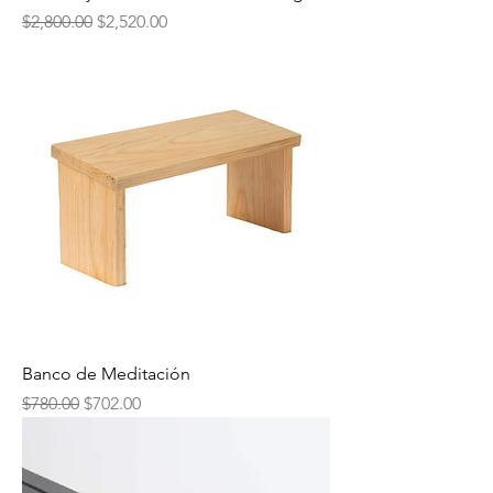
Precio
Precio de oferta
$2,800.00
$2,520.00
Banco de Meditación
Precio
Precio de oferta
$780.00
$702.00