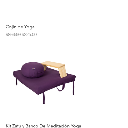
Cojín de Yoga
Precio
Precio de oferta
$250.00
$225.00
Kit Zafu y Banco De Meditación Yoga