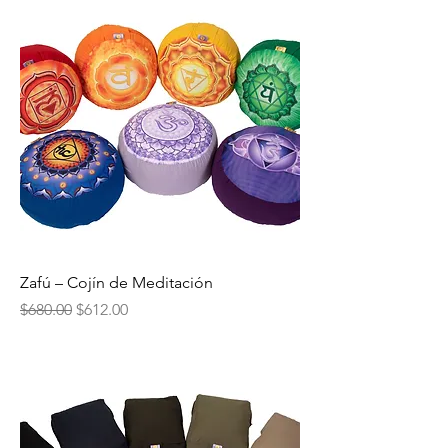
Zafú – Cojín de Meditación
Precio
Precio de oferta
$680.00
$612.00