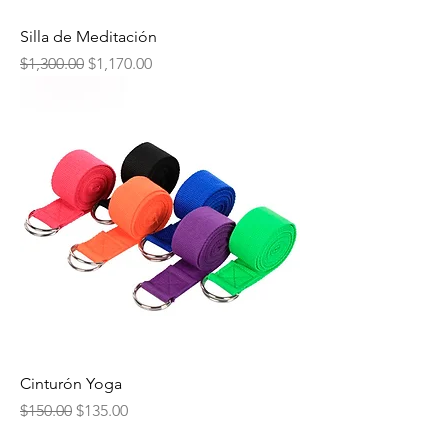
Silla de Meditación
Precio
Precio de oferta
$1,300.00
$1,170.00
Cinturón Yoga
Precio
Precio de oferta
$150.00
$135.00