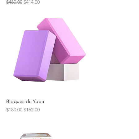
Precio
Precio de oferta
$460.00
$414.00
Bloques de Yoga
Precio
Precio de oferta
$180.00
$162.00