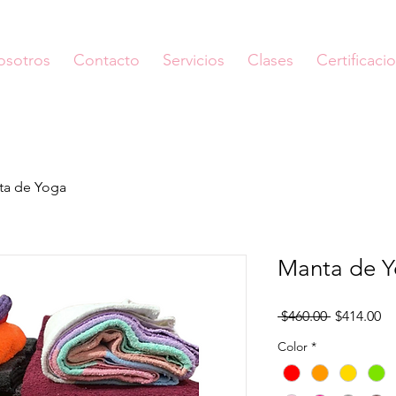
osotros
Contacto
Servicios
Clases
Certificaci
ta de Yoga
Manta de 
Precio
Pr
 $460.00 
$414.00
d
Color
*
of