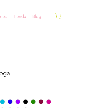
ones
Tienda
Blog
Yoga
ecio
e
erta