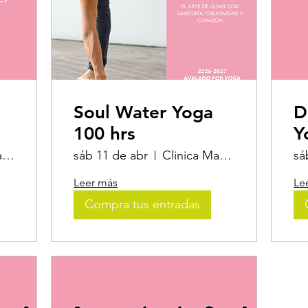
Soul Water Yoga
D
100 hrs
Y
Clinica Matsya, Yoga & Nutrición
sáb 11 de abr
Clinica Matsya, Yoga & Nutrición
sá
Leer más
Le
Compra tus entradas