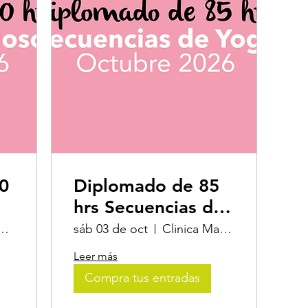
0
Diplomado de 85
hrs Secuencias de
Yoga
Matsya, Yoga & Nutrición
sáb 03 de oct
Clinica Matsya, Yoga & Nutrición
Leer más
Compra tus entradas