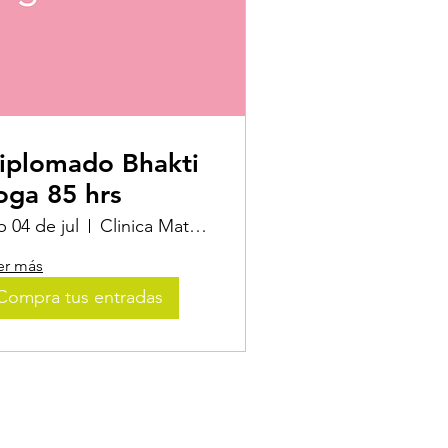
iplomado Bhakti
oga 85 hrs
b 04 de jul
Clinica Matsya, Yoga & Nutrición
er más
Compra tus entradas