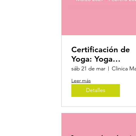
Certificación de
Yoga: Yoga
Teacher Training
sáb 21 de mar
200 hr
Leer más
Detalles