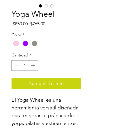
Yoga Wheel
Precio
Precio
 $850.00 
$765.00
de
oferta
Color
*
Cantidad
*
Agregar al carrito
El Yoga Wheel es una 
herramienta versátil diseñada 
para mejorar tu práctica de 
yoga, pilates y estiramientos. 