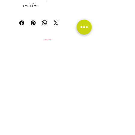
estrés.
Av. Fuentes de Satélite #25B, local 4, Colonial Satélite,
Naucalpan, Edo, Méx.
©2016 Clinica Matsya
Política de privacidad