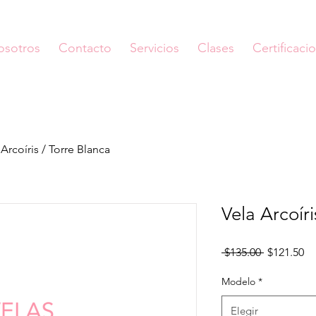
osotros
Contacto
Servicios
Clases
Certificaci
 Arcoíris / Torre Blanca
Vela Arcoíri
Precio
Pr
 $135.00 
$121.50
d
of
Modelo
*
Elegir