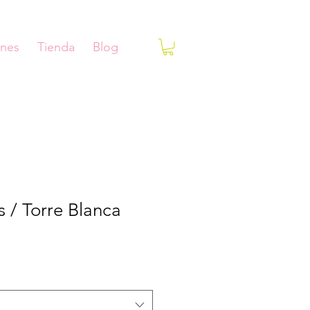
ones
Tienda
Blog
s / Torre Blanca
ecio
e
erta