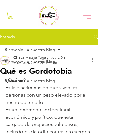
Entrada
Bienvenidx a nuestro Blog
Clínica Matsya Yoga y Nutrición
Bienvenidx a nuestro Blog
7 jun 2024
2 min de lectura
Qué es Gordofobia
Blog
¿Qué es?
Bienvenidx a nuestro blog!
Es la discriminación que viven las 
personas con un peso elevado por el 
hecho de tenerlo
Es un fenómeno sociocultural, 
económico y político, que está 
cargado de prejuicios valorativos, 
incitadores de odio contra los cuerpos 