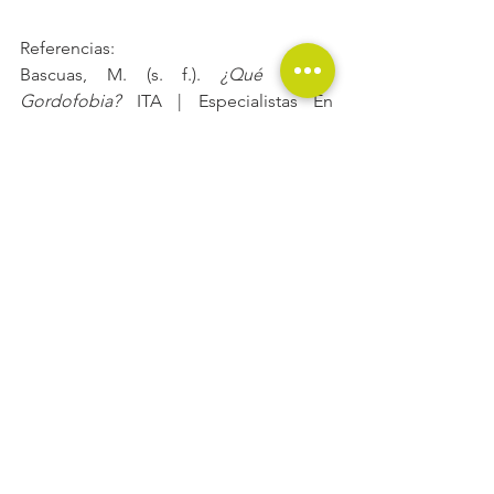
Referencias: 
Bascuas, M. (s. f.). 
¿Qué es la 
Gordofobia?
 ITA | Especialistas En 
Salud Mental. 
https://itasaludmental.com/blog/link/3
99#:~:text=La%20gordofobia%20es%20
el%20odio,una%20discriminaci%C3%B3
n%20estructural%20y%20sistem%C3%A
1tica
.
Bienvenidx a nuestro blog!
Ver todo
Entradas recientes