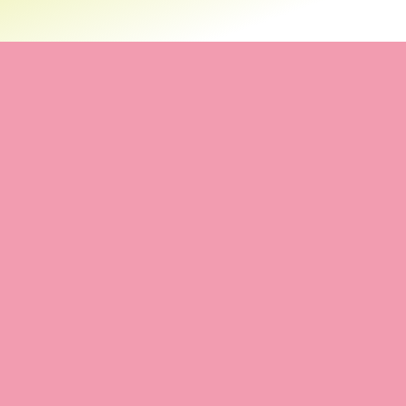
"EL BALANCE NO ES AQUELLO
QUE DEBEMOS ENCONTRAR,
SINO AQUELLO QUE
DEBEMOS
CREAR
"
Jana Kingsford