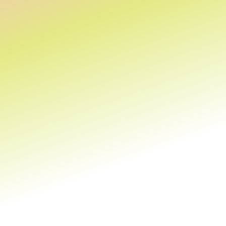
¡Bienvenidx!
Un espacio donde la ciencia, el
movimiento y el bienestar se
encuentran para todas las
edades.
Conocer más