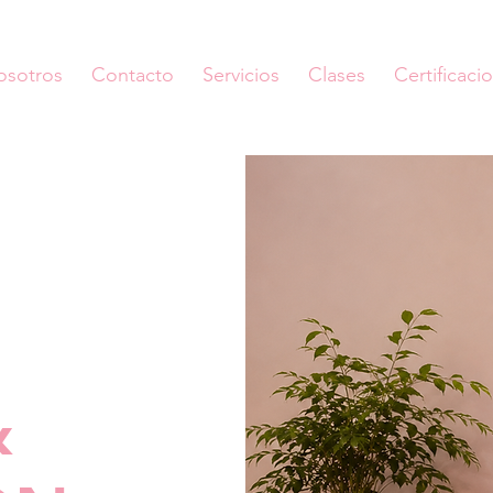
osotros
Contacto
Servicios
Clases
Certificaci
&