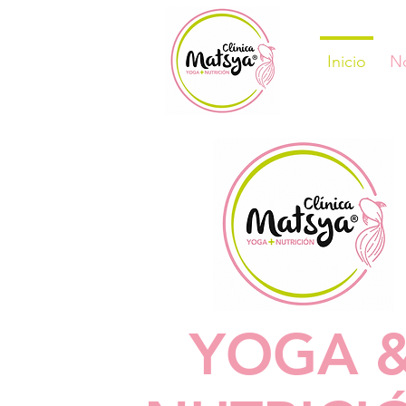
Inicio
N
YOGA 