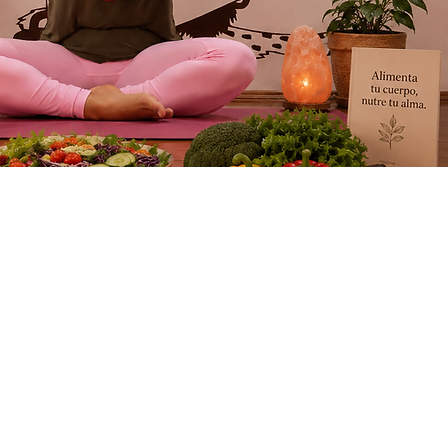
OS
OUL YOGA ·
+60 AÑOS