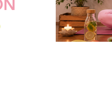
ÓN
LASES Y SERVICI
YOGA · VINYASA YOGA · HATHA YOGA · S
WHEEL
· YOGA PRENATAL· YOGA EN SILLA 