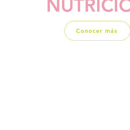
NUTRICI
Conocer más
C
ASHTANGA 
YOGA 