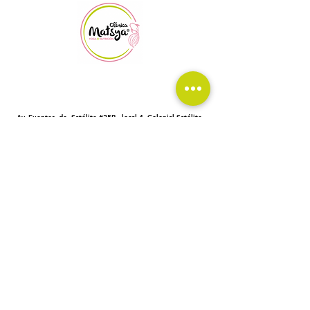
Av. Fuentes de Satélite #25B, local 4, Colonial Satélite,
Naucalpan, Edo, Méx.
©2016 Clinica Matsya
Política de privacidad