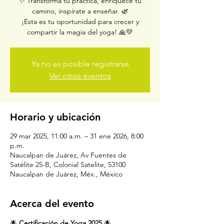
✨ Transforma tu práctica, enriquece tu
camino, inspírate a enseñar. 🌿
¡Esta es tu oportunidad para crecer y
compartir la magia del yoga! 🙏💛
Ya no es posible registrarse
Ver otros eventos
Horario y ubicación
29 mar 2025, 11:00 a.m. – 31 ene 2026, 8:00
p.m.
Naucalpan de Juárez, Av Fuentes de
Satélite 25-B, Colonial Satelite, 53100
Naucalpan de Juárez, Méx., México
Acerca del evento
🌟 
Certificación de Yoga 2025
 🌟