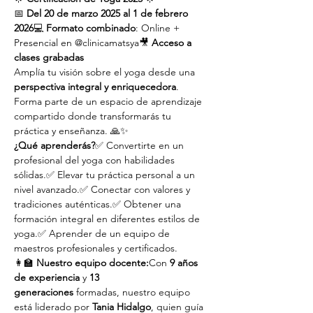
📅 
Del 20 de marzo 2025 al 1 de febrero 
2026
💻 
Formato combinado
: Online + 
Presencial en @clinicamatsya🎥 
Acceso a 
clases grabadas
Amplía tu visión sobre el yoga desde una 
perspectiva integral y enriquecedora
. 
Forma parte de un espacio de aprendizaje 
compartido donde transformarás tu 
práctica y enseñanza. 🙏✨
¿Qué aprenderás?
✅ Convertirte en un 
profesional del yoga con habilidades 
sólidas.✅ Elevar tu práctica personal a un 
nivel avanzado.✅ Conectar con valores y 
tradiciones auténticas.✅ Obtener una 
formación integral en diferentes estilos de 
yoga.✅ Aprender de un equipo de 
maestros profesionales y certificados.
👩‍🏫 
Nuestro equipo docente:
Con 
9 años 
de experiencia
 y 
13 
generaciones
 formadas, nuestro equipo 
está liderado por 
Tania Hidalgo
, quien guía 