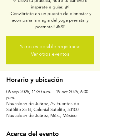
✨ Eleva tu práctica, nutre tu camino e
inspírate a guiar. 🌿
¡Conviértete en un puente de bienestar y
acompaña la magia del yoga prenatal y
postnatal! 🙏💛
Ya no es posible registrarse
Ver otros eventos
Horario y ubicación
06 sep 2025, 11:30 a.m. – 19 oct 2026, 6:00
p.m.
Naucalpan de Juárez, Av Fuentes de
Satélite 25-B, Colonial Satelite, 53100
Naucalpan de Juárez, Méx., México
Acerca del evento