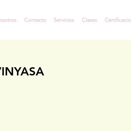
osotros
Contacto
Servicios
Clases
Certificaci
INYASA