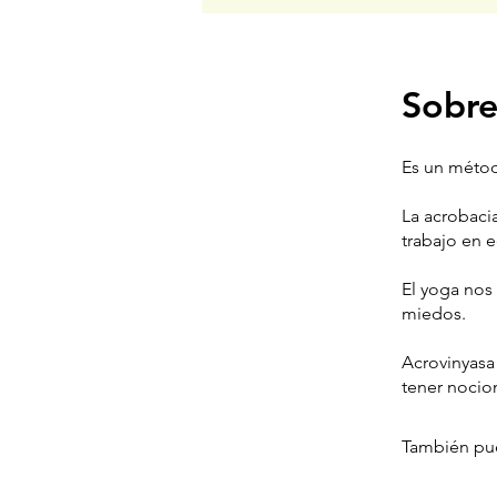
Sobr
Es un métod
La acrobacia
trabajo en 
El yoga nos 
miedos.
Acrovinyasa 
tener nocio
También pue