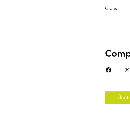
Gratis
Compa
Únet