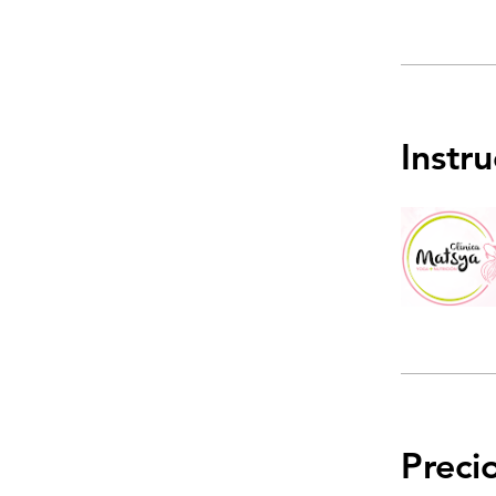
Instr
Preci