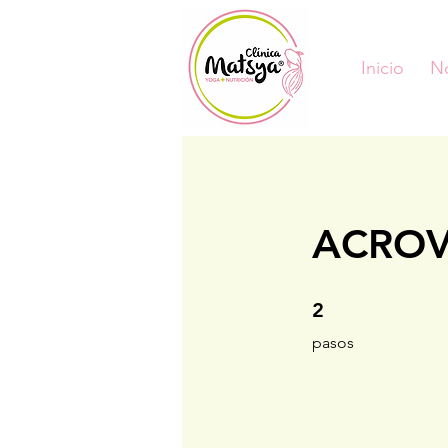
Inicio
N
ACROV
2 pasos
2
pasos