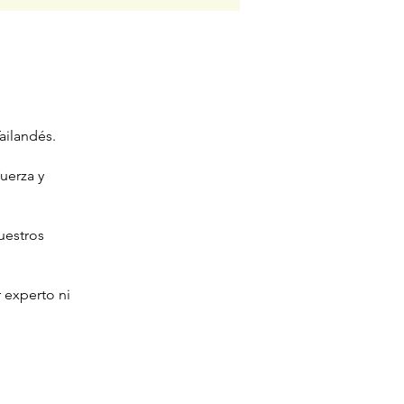
Tailandés.
uerza y
uestros
 experto ni