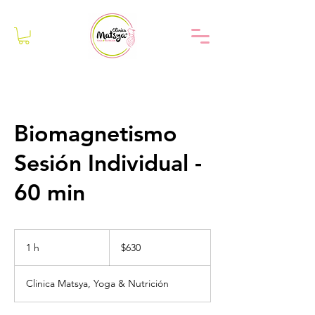
Biomagnetismo
Sesión Individual -
60 min
630
pesos
1 h
1
$630
mexicanos
Clinica Matsya, Yoga & Nutrición