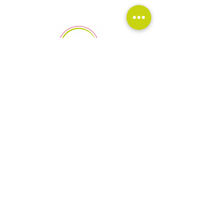
Av. Fuentes de Satélite #25B, local 4, Colonial Satélite,
Naucalpan, Edo, Méx.
©2016 Clinica Matsya
Política de privacidad