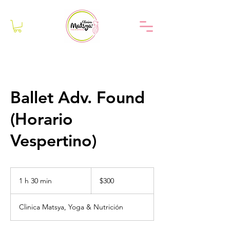
Ballet Adv. Found
(Horario
Vespertino)
300
pesos
1 h 30 min
1
$300
mexicanos
3
Clinica Matsya, Yoga & Nutrición
0
m