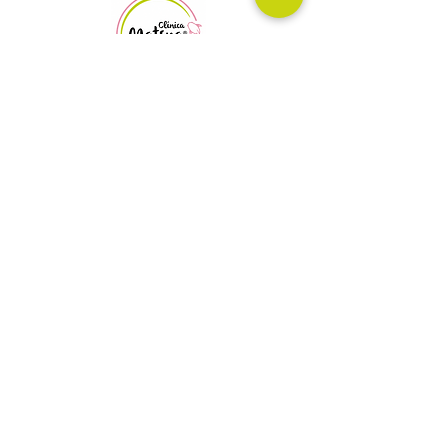
Av. Fuentes de Satélite #25B, local 4, Colonial Satélite,
Naucalpan, Edo, Méx.
©2016 Clinica Matsya
Política de privacidad