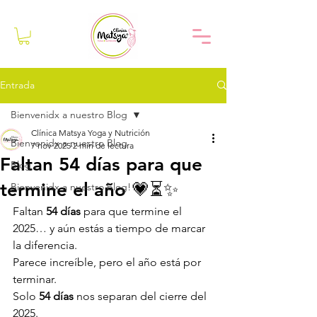
Entrada
Bienvenidx a nuestro Blog
Clínica Matsya Yoga y Nutrición
Bienvenidx a nuestro Blog
7 nov 2025
2 min de lectura
Faltan 54 días para que
Blog
termine el año 💗⏳✨
Bienvenidx a nuestro blog!
Faltan 
54 días
 para que termine el 
2025… y aún estás a tiempo de marcar 
la diferencia.
Parece increíble, pero el año está por 
terminar. 
Solo 
54 días
 nos separan del cierre del 
2025.